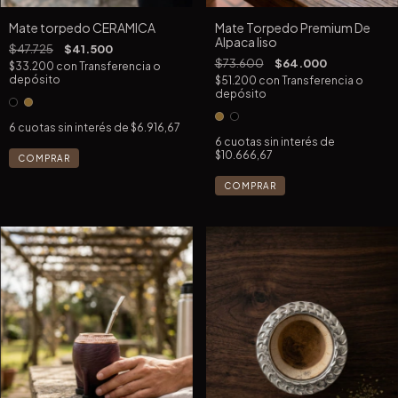
Mate torpedo CERAMICA
Mate Torpedo Premium De
Alpaca liso
$47.725
$41.500
$73.600
$64.000
$33.200
con
Transferencia o
depósito
$51.200
con
Transferencia o
depósito
6
cuotas sin interés de
$6.916,67
6
cuotas sin interés de
$10.666,67
COMPRAR
COMPRAR