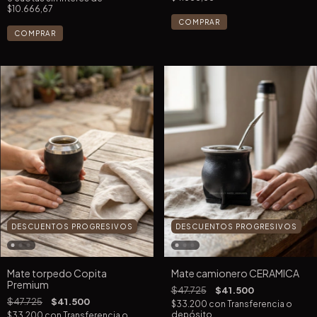
$10.666,67
COMPRAR
COMPRAR
DESCUENTOS PROGRESIVOS
DESCUENTOS PROGRESIVOS
Mate torpedo Copita
Mate camionero CERAMICA
Premium
$47.725
$41.500
$47.725
$41.500
$33.200
con
Transferencia o
depósito
$33.200
con
Transferencia o