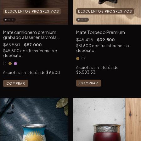
DESCUENTOS PROGRESIVOS
DESCUENTOS PROGRESIVOS
Mate camionero premium
Mate Torpedo Premium
grabado a laser en la virola
$45.425
$39.500
(virola ACERO)
$65.550
$57.000
$31.600
con
Transferencia o
depósito
$45.600
con
Transferencia o
depósito
6
cuotas sin interés de
$6.583,33
6
cuotas sin interés de
$9.500
COMPRAR
COMPRAR