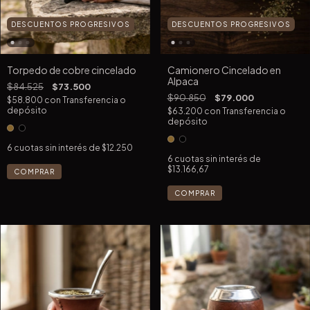
DESCUENTOS PROGRESIVOS
DESCUENTOS PROGRESIVOS
Torpedo de cobre cincelado
Camionero Cincelado en
Alpaca
$84.525
$73.500
$90.850
$79.000
$58.800
con
Transferencia o
depósito
$63.200
con
Transferencia o
depósito
6
cuotas sin interés de
$12.250
6
cuotas sin interés de
$13.166,67
COMPRAR
COMPRAR