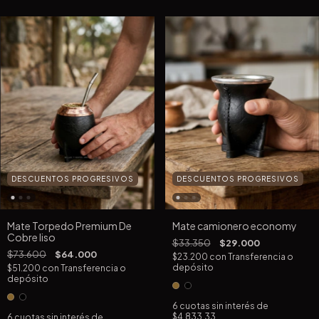
DESCUENTOS PROGRESIVOS
DESCUENTOS PROGRESIVOS
Mate Torpedo Premium De
Mate camionero economy
Cobre liso
$33.350
$29.000
$73.600
$64.000
$23.200
con
Transferencia o
depósito
$51.200
con
Transferencia o
depósito
6
cuotas sin interés de
$4.833,33
6
cuotas sin interés de