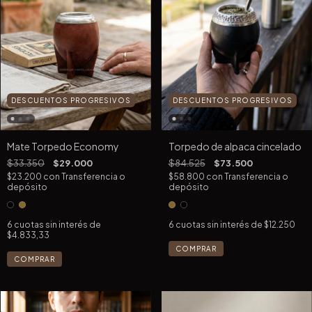
DESCUENTOS PROGRESIVOS
DESCUENTOS PROGRESIVOS
Mate Torpedo Economy
Torpedo de alpaca cincelado
$33.350
$29.000
$84.525
$73.500
$23.200
con
Transferencia o
$58.800
con
Transferencia o
depósito
depósito
6
cuotas sin interés de
6
cuotas sin interés de
$12.250
$4.833,33
COMPRAR
COMPRAR